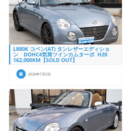
L880K コペン(AT) タンレザーエディショ
ン DOHC4気筒ツインカムターボ H20
162,000KM【SOLD OUT】
2026年7月2日