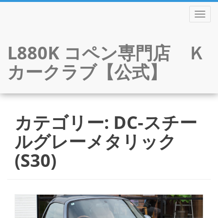
TOGGL
L880K コペン専門店 Ｋ
カークラブ【公式】
Skip
to
カテゴリー:
DC-スチー
content
ルグレーメタリック
(S30)