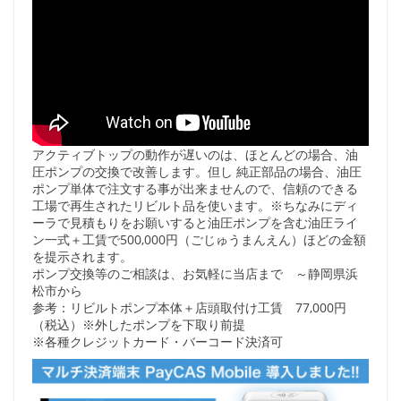
アクティブトップの動作が遅いのは、ほとんどの場合、油
圧ポンプの交換で改善します。但し 純正部品の場合、油圧
ポンプ単体で注文する事が出来ませんので、信頼のできる
工場で再生されたリビルト品を使います。※ちなみにディ
ーラで見積もりをお願いすると油圧ポンプを含む油圧ライ
ン一式＋工賃で500,000円（ごじゅうまんえん）ほどの金額
を提示されます。
ポンプ交換等のご相談は、お気軽に当店まで ～静岡県浜
松市から
参考：リビルトポンプ本体＋店頭取付け工賃 77,000円
（税込）※外したポンプを下取り前提
※各種クレジットカード・バーコード決済可