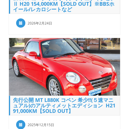
Ⅱ H20 154,000KM【SOLD OUT】※BBSホ
イール/レカロシートなど
2026年2月24日
先行公開 MT L880K コペン 希少!!(５速マニ
ュアル)のアルティメットエディション H21
91,000KM【SOLD OUT】
2025年12月15日