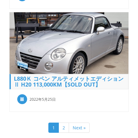
L880Ｋ コペン アルティメットエディション
Ⅱ H20 113,000KM【SOLD OUT】
2022年5月25日
1
2
Next »