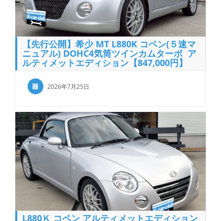
【先行公開】希少 MT L880K コペン(５速マ
ニュアル) DOHC4気筒ツインカムターボ ア
ルティメットエディション【847,000円】
2026年7月25日
L880Ｋ コペン アルティメットエディション