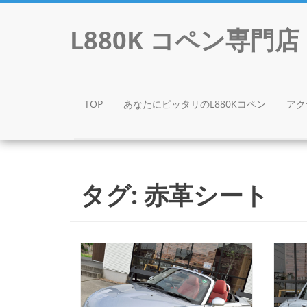
L880K コペン専
TOP
あなたにピッタリのL880Kコペン
アク
Skip to content
タグ:
赤革シート