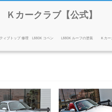
門店 Ｋカークラブ【公式】
ティブトップ 修理 L880K コペン
L880K ルーフの塗装
Ｋカー