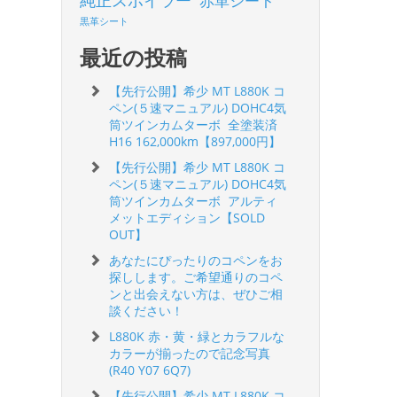
純正スポイラー
赤革シート
黒革シート
最近の投稿
【先行公開】希少 MT L880K コ
ペン(５速マニュアル) DOHC4気
筒ツインカムターボ 全塗装済
H16 162,000km【897,000円】
【先行公開】希少 MT L880K コ
ペン(５速マニュアル) DOHC4気
筒ツインカムターボ アルティ
メットエディション【SOLD
OUT】
あなたにぴったりのコペンをお
探しします。ご希望通りのコペ
ンと出会えない方は、ぜひご相
談ください！
L880K 赤・黄・緑とカラフルな
カラーが揃ったので記念写真
(R40 Y07 6Q7)
【先行公開】希少 MT L880K コ