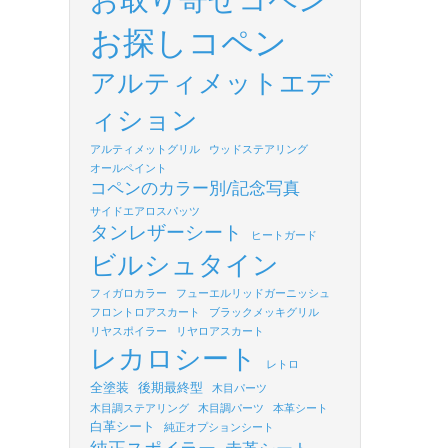
お探しコペン
アルティメットエデ
ィション
アルティメットグリル
ウッドステアリング
オールペイント
コペンのカラー別/記念写真
サイドエアロスパッツ
タンレザーシート
ヒートガード
ビルシュタイン
フィガロカラー
フューエルリッドガーニッシュ
フロントロアスカート
ブラックメッキグリル
リヤスポイラー
リヤロアスカート
レカロシート
レトロ
全塗装
後期最終型
木目パーツ
木目調ステアリング
木目調パーツ
本革シート
白革シート
純正オプションシート