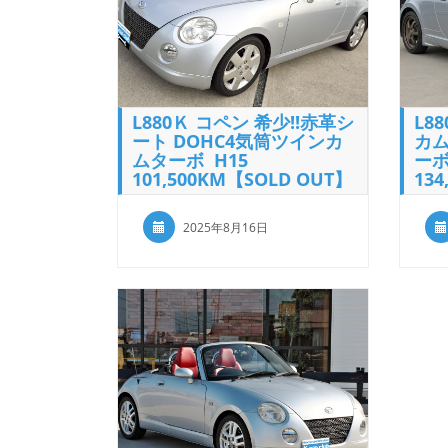
L880Ｋ コペン 希少!!赤革シ
L8
ート DOHC4気筒ツインカ
カ
ムターボ H15
ーボ
101,500KM【SOLD OUT】
13
2025年8月16日