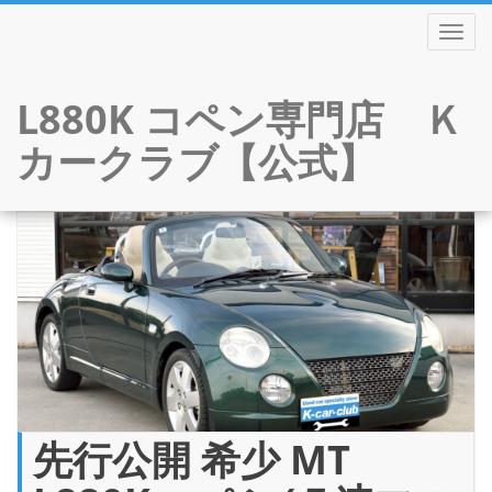
TOGGL
L880K コペン専門店 Ｋ
カークラブ【公式】
Skip
to
content
先行公開 希少 MT