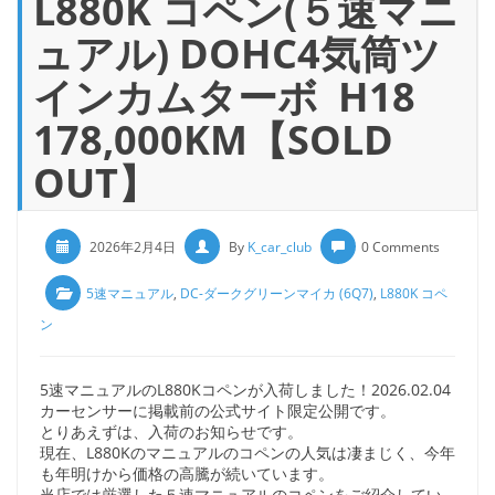
L880K コペン(５速マニ
ュアル) DOHC4気筒ツ
インカムターボ H18
178,000KM【SOLD
OUT】
2026年2月4日
By
K_car_club
0 Comments
5速マニュアル
,
DC-ダークグリーンマイカ (6Q7)
,
L880K コペ
ン
5速マニュアルのL880Kコペンが入荷しました！2026.02.04
カーセンサーに掲載前の公式サイト限定公開です。
とりあえずは、入荷のお知らせです。
現在、L880Kのマニュアルのコペンの人気は凄まじく、今年
も年明けから価格の高騰が続いています。
当店では厳選した５速マニュアルのコペンをご紹介してい