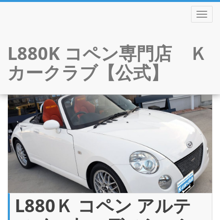
TOGGL
L880K コペン専門店 Ｋ
カークラブ【公式】
Skip
to
content
L880Ｋ コペン アルテ