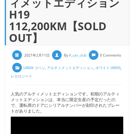
ィメットエディション
H19
112,200KM【SOLD
OUT】
2021年2月11日
By
K_car_club
0 Comments
L880K コペン
,
アルティメットエディション
,
ホワイト (W09)
,
レカロシート
人気のアルティメットエディションです。初期のアルティ
メットエディションは、本当に限定生産の予定だったの
で、運転席のドアにシリアルナンバーが刻印されたプレー
トがありました。