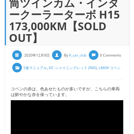
筒ツインカム・インタ
ークーラーターボ H15
173,000KM【SOLD
OUT】
2020年12月9日
By
K_car_club
0 Comments
5速マニュアル
,
DC-シャイニングレッド (R40)
,
L880K コペン
コペンの赤は、色あせたものが多いですが、こちらの車両
は鮮やかな赤を保っています。