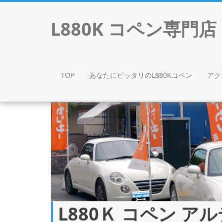
L880K コペン専
TOP
あなたにピッタリのL880Kコペン
アク
Skip to content
L880Ｋ コペン