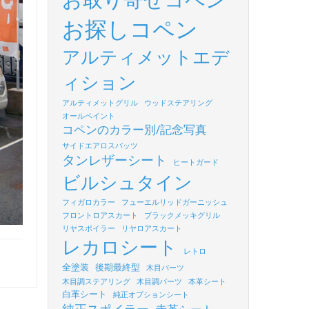
お探しコペン
アルティメットエデ
ィション
アルティメットグリル
ウッドステアリング
オールペイント
コペンのカラー別/記念写真
サイドエアロスパッツ
タンレザーシート
ヒートガード
ビルシュタイン
フィガロカラー
フューエルリッドガーニッシュ
フロントロアスカート
ブラックメッキグリル
リヤスポイラー
リヤロアスカート
レカロシート
レトロ
全塗装
後期最終型
木目パーツ
木目調ステアリング
木目調パーツ
本革シート
白革シート
純正オプションシート