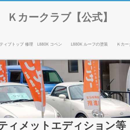
門店 Ｋカークラブ【公式】
ティブトップ 修理 L880K コペン
L880K ルーフの塗装
Ｋカー
 アルティメットエディション