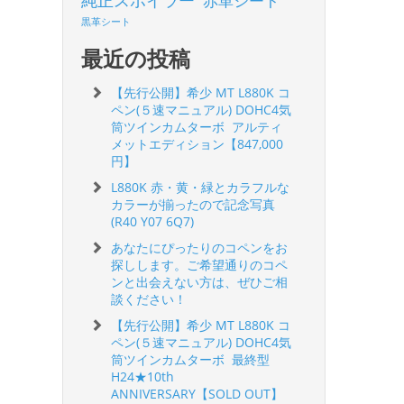
純正スポイラー
赤革シート
黒革シート
最近の投稿
【先行公開】希少 MT L880K コ
ペン(５速マニュアル) DOHC4気
筒ツインカムターボ アルティ
メットエディション【847,000
円】
L880K 赤・黄・緑とカラフルな
カラーが揃ったので記念写真
(R40 Y07 6Q7)
あなたにぴったりのコペンをお
探しします。ご希望通りのコペ
ンと出会えない方は、ぜひご相
談ください！
【先行公開】希少 MT L880K コ
ペン(５速マニュアル) DOHC4気
筒ツインカムターボ 最終型
H24★10th
ANNIVERSARY【SOLD OUT】