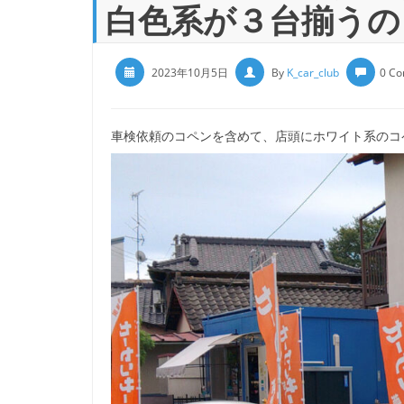
白色系が３台揃うの
2023年10月5日
By
K_car_club
0 C
車検依頼のコペンを含めて、店頭にホワイト系のコ