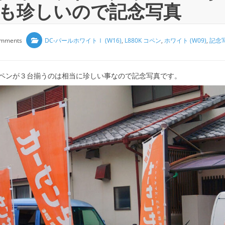
も珍しいので記念写真
omments
DC-パールホワイトⅠ (W16)
,
L880K コペン
,
ホワイト (W09)
,
記念
ペンが３台揃うのは相当に珍しい事なので記念写真です。