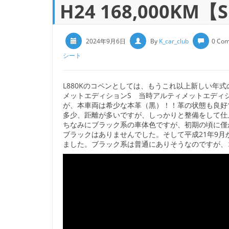
H24 168,000KM【
2024年9月6日
By
K_car_club
0 Co
シート
L880Kのコペンとしては、もうこれ以上新しい年
メットエディションS 当時アルティメットエディ
が、本車両は希少な本革（黒）！！革の状態も良好
多少、距離が多いですが、しっかりと整備をして仕
ちなみにブラック系の車体色ですが、初期の頃に僅か
ブラックはありませんでした。そして平成21年9月
ました。ブラック系は普通にありそうなのですが、