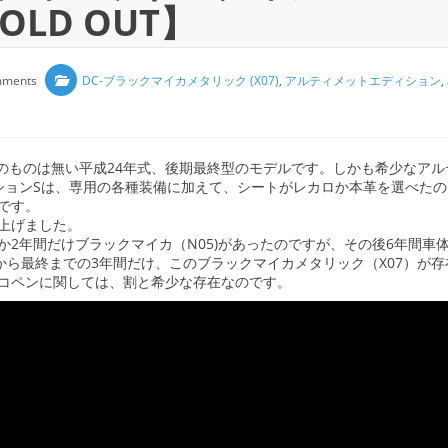
SOLD OUT】
mments
DC-ブラックマイカメタリック (X07)
,
アルティメットエディション
,
式のものは無い平成24年式、後期最終型のモデルです。しかも希少なアル
ションSは、専用の各種装備に加えて、シートがレカロか本革を選べたの
です。
上げました。
2年間だけブラックマイカ（N05)があったのですが、その後6年間車
から最終までの3年間だけ、このブラックマイカメタリック（X07）が存
コペンに関しては、割と希少な存在なのです。