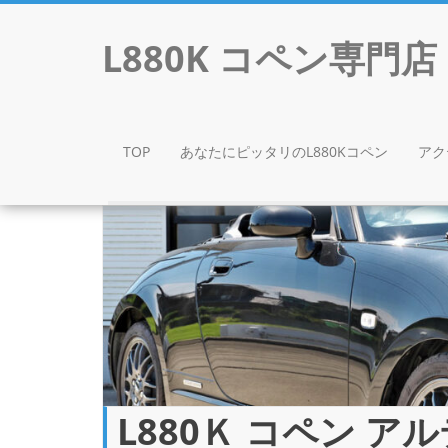
L880K コペン専
TOP
あなたにピッタリのL880Kコペン
アク
Skip to content
L880Ｋ コペン 