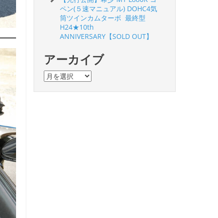
ペン(５速マニュアル) DOHC4気
筒ツインカムターボ 最終型
H24★10th
ANNIVERSARY【SOLD OUT】
アーカイブ
ア
ー
カ
イ
ブ