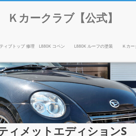
門店 Ｋカークラブ【公式】
ティブトップ 修理 L880K コペン
L880K ルーフの塗装
Ｋカー
アルティメットエディションS