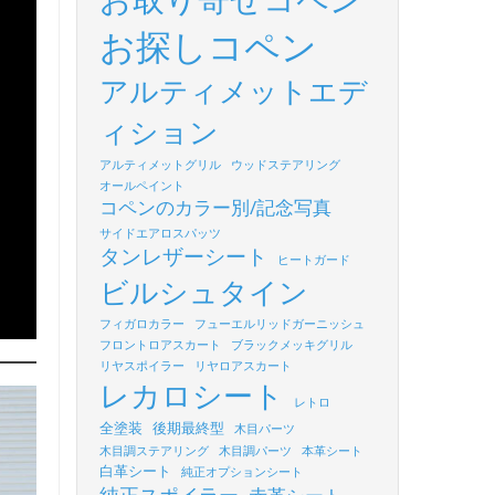
お探しコペン
アルティメットエデ
ィション
アルティメットグリル
ウッドステアリング
オールペイント
コペンのカラー別/記念写真
サイドエアロスパッツ
タンレザーシート
ヒートガード
ビルシュタイン
フィガロカラー
フューエルリッドガーニッシュ
フロントロアスカート
ブラックメッキグリル
リヤスポイラー
リヤロアスカート
レカロシート
レトロ
全塗装
後期最終型
木目パーツ
木目調ステアリング
木目調パーツ
本革シート
白革シート
純正オプションシート