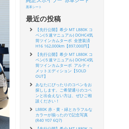
純正スポイラー
赤革シート
黒革シート
最近の投稿
【先行公開】希少 MT L880K コ
ペン(５速マニュアル) DOHC4気
筒ツインカムターボ 全塗装済
H16 162,000km【897,000円】
【先行公開】希少 MT L880K コ
ペン(５速マニュアル) DOHC4気
筒ツインカムターボ アルティ
メットエディション【SOLD
OUT】
あなたにぴったりのコペンをお
探しします。ご希望通りのコペ
ンと出会えない方は、ぜひご相
談ください！
L880K 赤・黄・緑とカラフルな
カラーが揃ったので記念写真
(R40 Y07 6Q7)
【先行公開】希少 MT L880K コ