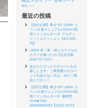
純正スポイラー
赤革シート
黒革シート
最近の投稿
【先行公開】希少 MT L880K コ
ペン(５速マニュアル) DOHC4気
筒ツインカムターボ アルティ
メットエディション【847,000
円】
L880K 赤・黄・緑とカラフルな
カラーが揃ったので記念写真
(R40 Y07 6Q7)
あなたにぴったりのコペンをお
探しします。ご希望通りのコペ
ンと出会えない方は、ぜひご相
談ください！
【先行公開】希少 MT L880K コ
ペン(５速マニュアル) DOHC4気
筒ツインカムターボ 最終型
H24★10th
ANNIVERSARY【SOLD OUT】