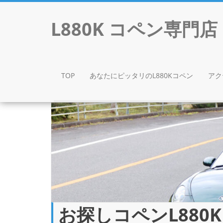
L880K コペン専
TOP
あなたにピッタリのL880Kコペン
アク
Skip to content
お探しコペンL880