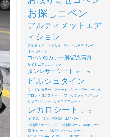
お探しコペン
アルティメットエデ
ィション
アルティメットグリル
ウッドステアリング
オールペイント
コペンのカラー別/記念写真
サイドエアロスパッツ
タンレザーシート
ヒートガード
ビルシュタイン
フィガロカラー
フューエルリッドガーニッシュ
フロントロアスカート
ブラックメッキグリル
リヤスポイラー
リヤロアスカート
レカロシート
レトロ
全塗装
後期最終型
木目パーツ
木目調ステアリング
木目調パーツ
本革シート
白革シート
純正オプションシート