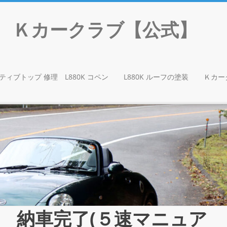
門店 Ｋカークラブ【公式】
ティブトップ 修理 L880K コペン
L880K ルーフの塗装
Ｋカー
K 納車完了(５速マニュア