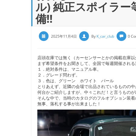
ル) 純正スポイラ
備!!
2025年11月4日
By
K_car_club
0 C
店頭在庫では無く（カーセンサーとかの掲載在庫以
まず希望条件をお聞きして、全国で毎週開催される
１．絶対条件は、マニュアル車。
２．グレード問わず。
３．色は、グリーン ホワイト パール
とりあえず、近隣の会場で出品されているものの中
何台かご紹介しますが、中々これだ！と言うものが
そんな中で、当時のカタログのフルオプション装着
無事、落札する事が出来ました！