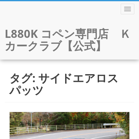
TOGGL
L880K コペン専門店 Ｋ
カークラブ【公式】
Skip
to
タグ:
サイドエアロス
content
パッツ