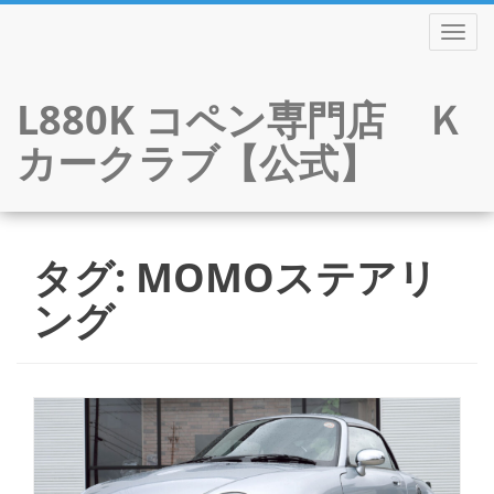
TOGGL
L880K コペン専門店 Ｋ
カークラブ【公式】
Skip
to
タグ:
MOMOステアリ
content
ング