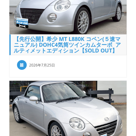
【先行公開】希少 MT L880K コペン(５速マ
ニュアル) DOHC4気筒ツインカムターボ ア
ルティメットエディション【SOLD OUT】
2026年7月25日