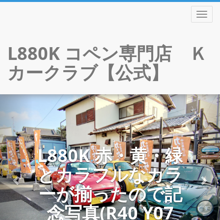
TOGGL
L880K コペン専門店 Ｋ
カークラブ【公式】
【先行公開】希少
Previous
Nex
Skip
MT L880K コペン
to
content
(５速マニュア
ル) DOHC4気筒ツ
インカムターボ 最
終型H24★10TH
ANNIVERSARY【SOL